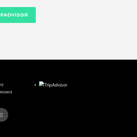
IPADVISOR
s)
niones)