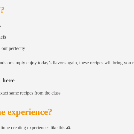
d?
s
hefs
 out perfectly
ds or simply enjoy today’s flavors again, these recipes will bring you r
e here
xact same recipes from the class.
he experience?
tinue creating experiences like this 🙏