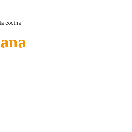
ia cocina
iana