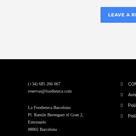
LEAVE A 
(+34) 685 266 067
CO
reservas@foodieteca.com
Avi
Pol
La Foodieteca Barcelona
Pl. Ramón Berenguer el Gran 2,
Pol
Entresuelo
08002 Barcelona