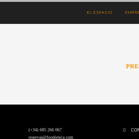
EL ESPACIO
EMPR
PRE
(+34) 685 266 067
CO
reservas@foodieteca.com