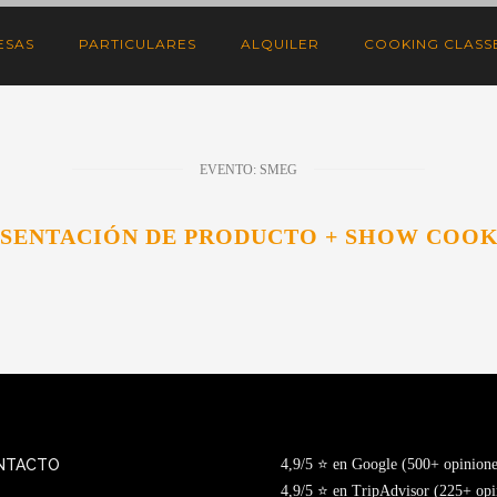
ESAS
PARTICULARES
ALQUILER
COOKING CLASSE
EVENTO: SMEG
SENTACIÓN DE PRODUCTO + SHOW COO
NTACTO
4,9/5 ⭐ en Google (500+ opinione
4,9/5 ⭐ en TripAdvisor (225+ opi