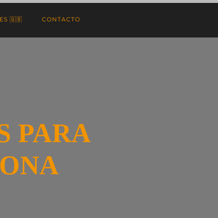
S 🇬🇧
CONTACTO
S PARA
LONA