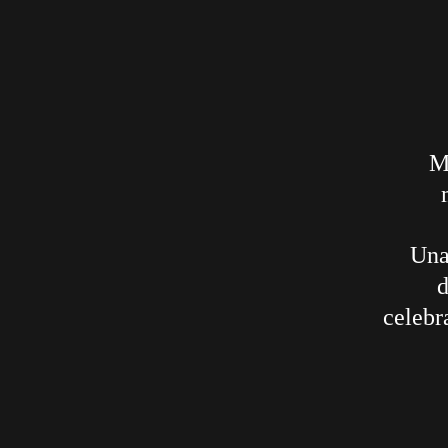
Má
Una
d
celebr