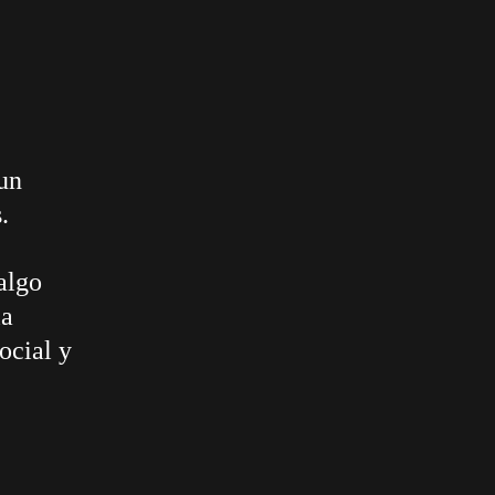
 un
.
algo
la
ocial y